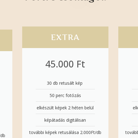
EXTRA
45.000 Ft
30 db retusált kép ​
50 perc fotózás
elkészült képek 2 héten belül
el
képátadás digitálisan
további képek retusálása 2.000Ft/db
tovább
/db