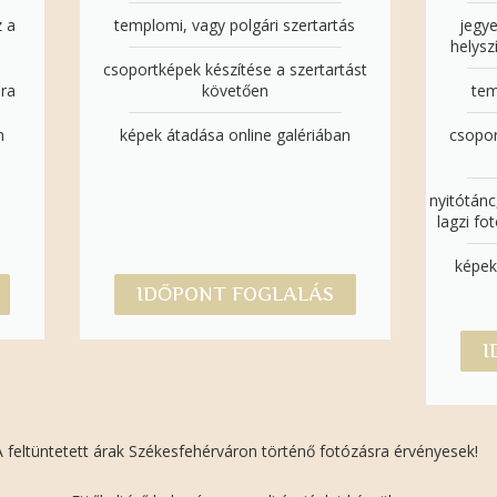
z a
templomi, vagy polgári szertartás
jegy
helysz
csoportképek készítése a szertartást
sra
követően
tem
n
képek átadása online galériában
csopor
nyitótánc
lagzi fo
képek
IDŐPONT FOGLALÁS
I
A feltüntetett árak Székesfehérváron történő fotózásra érvényesek!