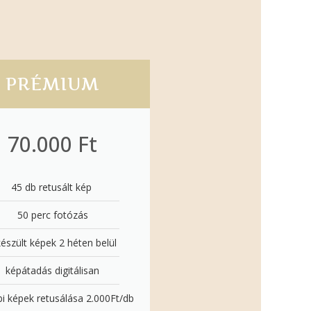
PRÉMIUM
70.000 Ft
45 db retusált kép ​
50 perc fotózás
készült képek 2 héten belül
képátadás digitálisan
i képek retusálása 2.000Ft/db