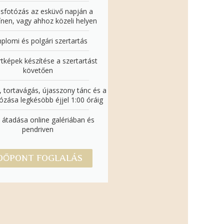
esfotózás az esküvő napján a
ínen, vagy ahhoz közeli helyen
plomi és polgári szertartás
tképek készítése a szertartást
követően
, tortavágás, újasszony tánc és a
tózása legkésöbb éjjel 1:00 óráig
 átadása online galériában és
pendriven
DŐPONT FOGLALÁS