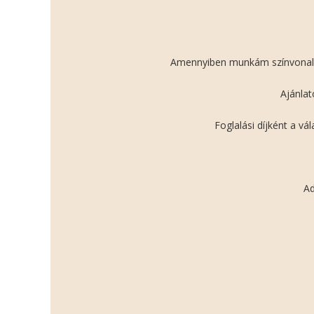
Amennyiben munkám színvonala e
Ajánlat
Foglalási díjként a v
Ad