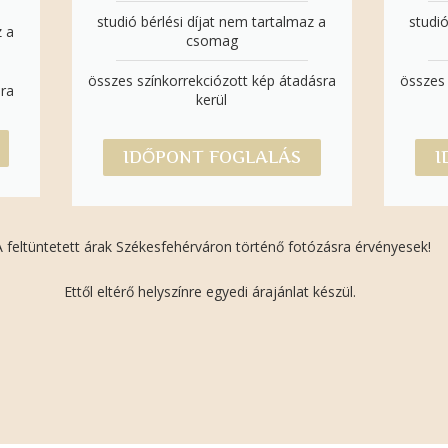
studió bérlési díjat nem tartalmaz a
studió
z a
csomag
összes színkorrekciózott kép átadásra
összes 
sra
kerül
IDŐPONT FOGLALÁS
I
A feltüntetett árak Székesfehérváron történő fotózásra érvényesek!
Ettől eltérő helyszínre egyedi árajánlat készül.