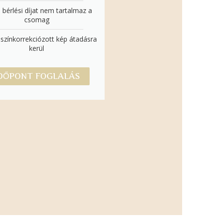
 bérlési díjat nem tartalmaz a
csomag
színkorrekciózott kép átadásra
kerül
DŐPONT FOGLALÁS