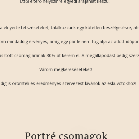
Ettől eltérő helyszínre egyedi árajánlat készül.
lnyerte tetszéseteket, találkozzunk egy kötetlen beszélgetésre, ahol
om mindaddig érvényes, amíg egy pár le nem foglalja az adott időpon
álasztott csomag árának 30%-át kérem el. A megállapodást pedig szerz
Várom megkereséseteket!
dig is örömteli és eredményes szervezést kívánok az esküvőtökhöz!
Portré csomagok