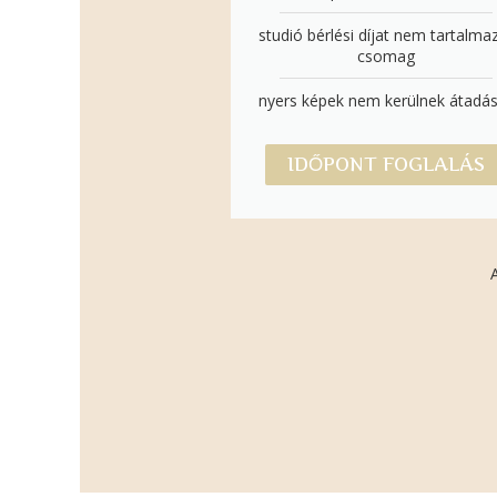
studió bérlési díjat nem tartalma
csomag
nyers képek nem kerülnek átadá
IDŐPONT FOGLALÁS