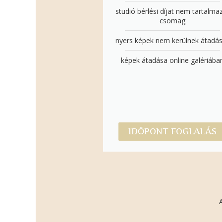
studió bérlési díjat nem tartalma
csomag
nyers képek nem kerülnek átadá
képek átadása online galériába
IDŐPONT FOGLALÁS